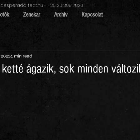
desperado-feat.hu
- +36 20 398 7820
fotók
Zenekar
Archív
Kapcsolat
 2021
1 min read
 ketté ágazik, sok minden változi