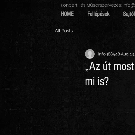
Koncert- és Műsorszervezés:
info@
HOME
Fellépések
Sajtó
All Posts
info988548
Aug 13,
„Az út most
mi is?