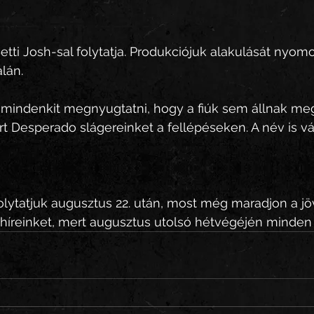
etti Josh-sal folytatja. Produkciójuk alakulását nyo
lán.
 mindenkit megnyugtatni, hogy a fiúk sem állnak meg.
ert Desperado slágereinket a fellépéseken. A név is vá
folytatjuk augusztus 22. után, most még maradjon a jö
híreinket, mert augusztus utolsó hétvégéjén minden ki