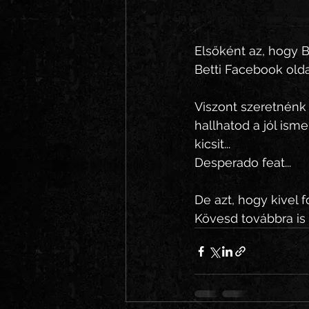
Elsőként az, hogy B
Betti Facebook olda
Viszont szeretnénk
hallhatod a jól ism
kicsit... 
Desperado feat...
De azt, hogy kivel 
Kövesd továbbra is 