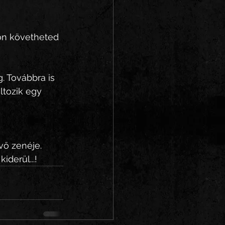
mon követheted 
 Továbbra is 
ltozik egy 
vő zenéje.
derül...!